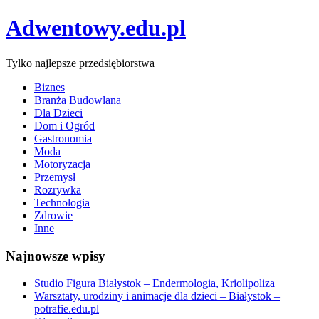
Adwentowy.edu.pl
Tylko najlepsze przedsiębiorstwa
Biznes
Branża Budowlana
Dla Dzieci
Dom i Ogród
Gastronomia
Moda
Motoryzacja
Przemysł
Rozrywka
Technologia
Zdrowie
Inne
Najnowsze wpisy
Studio Figura Białystok – Endermologia, Kriolipoliza
Warsztaty, urodziny i animacje dla dzieci – Białystok –
potrafie.edu.pl