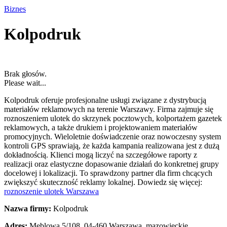
Biznes
Kolpodruk
Brak głosów.
Please wait...
Kolpodruk oferuje profesjonalne usługi związane z dystrybucją
materiałów reklamowych na terenie Warszawy. Firma zajmuje się
roznoszeniem ulotek do skrzynek pocztowych,
kolportażem gazetek
reklamowych, a także drukiem i projektowaniem materiałów
promocyjnych. Wieloletnie doświadczenie oraz nowoczesny system
kontroli GPS sprawiają, że każda kampania realizowana jest z dużą
dokładnością. Klienci mogą liczyć na szczegółowe raporty z
realizacji oraz elastyczne dopasowanie działań do konkretnej grupy
docelowej i lokalizacji. To sprawdzony partner dla firm chcących
zwiększyć skuteczność reklamy lokalnej. Dowiedz się więcej:
roznoszenie ulotek Warszawa
Nazwa firmy:
Kolpodruk
Adres:
Meblowa 5/108
,
04-460 Warszawa
,
mazowieckie