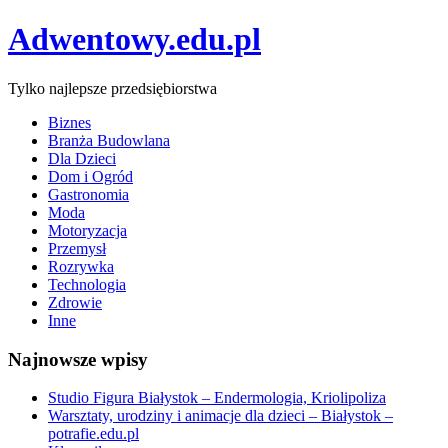
Adwentowy.edu.pl
Tylko najlepsze przedsiębiorstwa
Biznes
Branża Budowlana
Dla Dzieci
Dom i Ogród
Gastronomia
Moda
Motoryzacja
Przemysł
Rozrywka
Technologia
Zdrowie
Inne
Najnowsze wpisy
Studio Figura Białystok – Endermologia, Kriolipoliza
Warsztaty, urodziny i animacje dla dzieci – Białystok –
potrafie.edu.pl