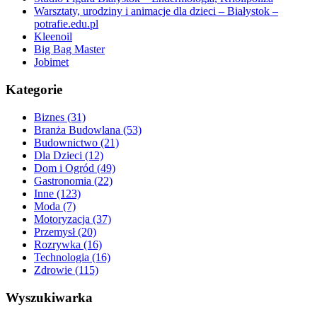
Warsztaty, urodziny i animacje dla dzieci – Białystok –
potrafie.edu.pl
Kleenoil
Big Bag Master
Jobimet
Kategorie
Biznes (31)
Branża Budowlana (53)
Budownictwo (21)
Dla Dzieci (12)
Dom i Ogród (49)
Gastronomia (22)
Inne (123)
Moda (7)
Motoryzacja (37)
Przemysł (20)
Rozrywka (16)
Technologia (16)
Zdrowie (115)
Wyszukiwarka