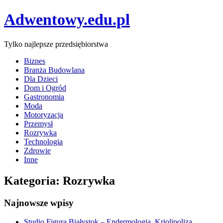
Adwentowy.edu.pl
Tylko najlepsze przedsiębiorstwa
Biznes
Branża Budowlana
Dla Dzieci
Dom i Ogród
Gastronomia
Moda
Motoryzacja
Przemysł
Rozrywka
Technologia
Zdrowie
Inne
Kategoria: Rozrywka
Najnowsze wpisy
Studio Figura Białystok – Endermologia, Kriolipoliza