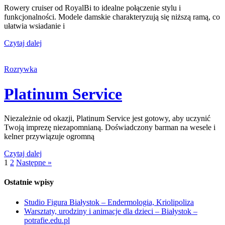
Rowery cruiser od RoyalBi to idealne połączenie stylu i
funkcjonalności. Modele damskie charakteryzują się niższą ramą, co
ułatwia wsiadanie i
Czytaj dalej
Rozrywka
Platinum Service
Niezależnie od okazji, Platinum Service jest gotowy, aby uczynić
Twoją imprezę niezapomnianą. Doświadczony barman na wesele i
kelner przywiązuje ogromną
Czytaj dalej
1
2
Następne »
Ostatnie wpisy
Studio Figura Białystok – Endermologia, Kriolipoliza
Warsztaty, urodziny i animacje dla dzieci – Białystok –
potrafie.edu.pl