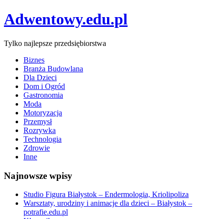
Adwentowy.edu.pl
Tylko najlepsze przedsiębiorstwa
Biznes
Branża Budowlana
Dla Dzieci
Dom i Ogród
Gastronomia
Moda
Motoryzacja
Przemysł
Rozrywka
Technologia
Zdrowie
Inne
Najnowsze wpisy
Studio Figura Białystok – Endermologia, Kriolipoliza
Warsztaty, urodziny i animacje dla dzieci – Białystok –
potrafie.edu.pl