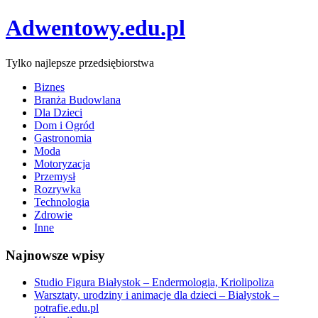
Adwentowy.edu.pl
Tylko najlepsze przedsiębiorstwa
Biznes
Branża Budowlana
Dla Dzieci
Dom i Ogród
Gastronomia
Moda
Motoryzacja
Przemysł
Rozrywka
Technologia
Zdrowie
Inne
Najnowsze wpisy
Studio Figura Białystok – Endermologia, Kriolipoliza
Warsztaty, urodziny i animacje dla dzieci – Białystok –
potrafie.edu.pl