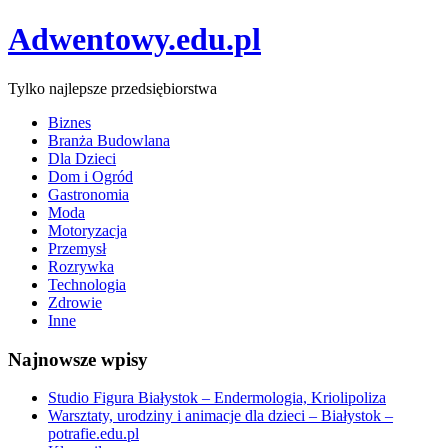
Adwentowy.edu.pl
Tylko najlepsze przedsiębiorstwa
Biznes
Branża Budowlana
Dla Dzieci
Dom i Ogród
Gastronomia
Moda
Motoryzacja
Przemysł
Rozrywka
Technologia
Zdrowie
Inne
Najnowsze wpisy
Studio Figura Białystok – Endermologia, Kriolipoliza
Warsztaty, urodziny i animacje dla dzieci – Białystok –
potrafie.edu.pl