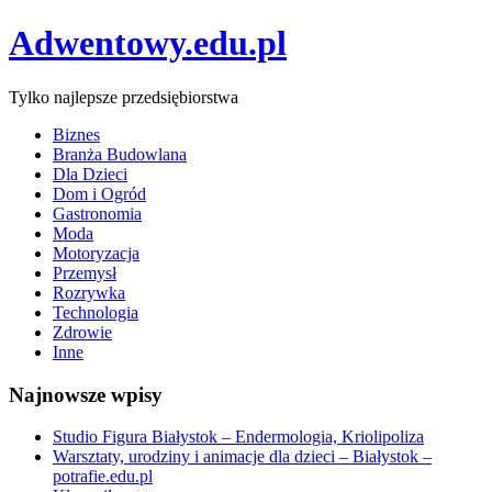
Adwentowy.edu.pl
Tylko najlepsze przedsiębiorstwa
Biznes
Branża Budowlana
Dla Dzieci
Dom i Ogród
Gastronomia
Moda
Motoryzacja
Przemysł
Rozrywka
Technologia
Zdrowie
Inne
Najnowsze wpisy
Studio Figura Białystok – Endermologia, Kriolipoliza
Warsztaty, urodziny i animacje dla dzieci – Białystok –
potrafie.edu.pl