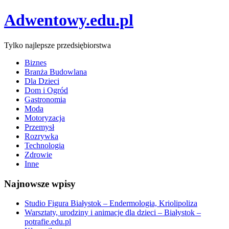
Adwentowy.edu.pl
Tylko najlepsze przedsiębiorstwa
Biznes
Branża Budowlana
Dla Dzieci
Dom i Ogród
Gastronomia
Moda
Motoryzacja
Przemysł
Rozrywka
Technologia
Zdrowie
Inne
Najnowsze wpisy
Studio Figura Białystok – Endermologia, Kriolipoliza
Warsztaty, urodziny i animacje dla dzieci – Białystok –
potrafie.edu.pl